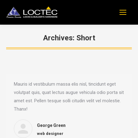
Archives:
Short
You are here:
Mauris id vestibulum massa elis nisl, tincidunt eget
volutpat quis, quat lectus augue vehicula odio porta sit
amet est. Pellen tesque solli citudin velit vel molestie.
Thanx!
George Green
web designer