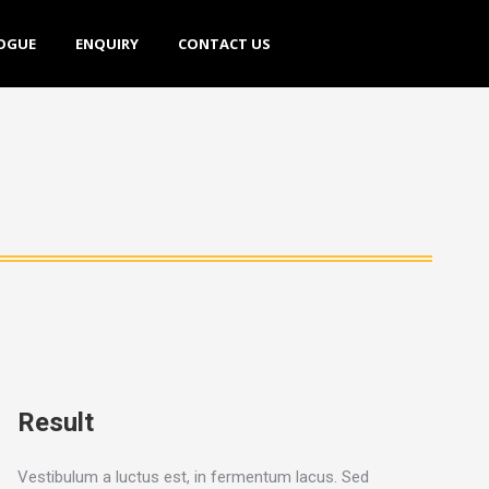
E
ENQUIRY
CONTACT US
OGUE
ENQUIRY
CONTACT US
Result
Vestibulum a luctus est, in fermentum lacus. Sed