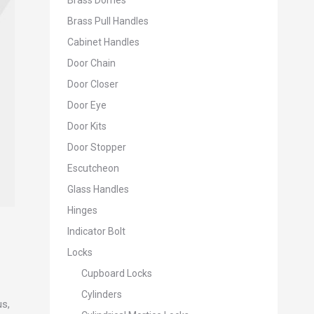
Brass Domes
Brass Pull Handles
Cabinet Handles
Door Chain
Door Closer
Door Eye
Door Kits
Door Stopper
Escutcheon
Glass Handles
Hinges
Indicator Bolt
Locks
Cupboard Locks
Cylinders
us,