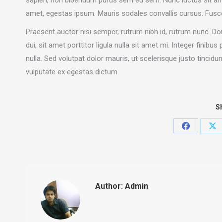
amet, egestas ipsum. Mauris sodales convallis cursus. Fusce 
Praesent auctor nisi semper, rutrum nibh id, rutrum nunc.
dui, sit amet porttitor ligula nulla sit amet mi. Integer finibus
nulla. Sed volutpat dolor mauris, ut scelerisque justo tincidu
vulputate ex egestas dictum.
Sh
Share
Sh
on
on
Facebook
X
Author:
Admin