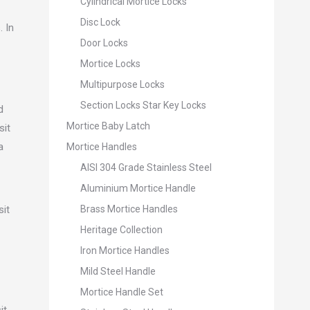
Cylindrical Mortice Locks
Disc Lock
. In
Door Locks
Mortice Locks
Multipurpose Locks
Section Locks Star Key Locks
d
Mortice Baby Latch
sit
a
Mortice Handles
AISI 304 Grade Stainless Steel
Aluminium Mortice Handle
sit
Brass Mortice Handles
Heritage Collection
Iron Mortice Handles
Mild Steel Handle
Mortice Handle Set
it