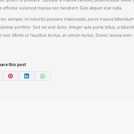
efficitur euismod massa nec hendrerit. Duis aliquet erat nulla.
 Donec semper, mi lobortis posuere malesuada, purus massa bibendum
 pulvinar porttitor. Sed vel erat dolor. Integer quis porta tellus, a bibe
nt non. Morbi ut faucibus lectus, at rutrum lectus. Donec lacinia enim
are this post
are
Share
Share
Share
on
on
on
Pinterest
LinkedIn
WhatsApp