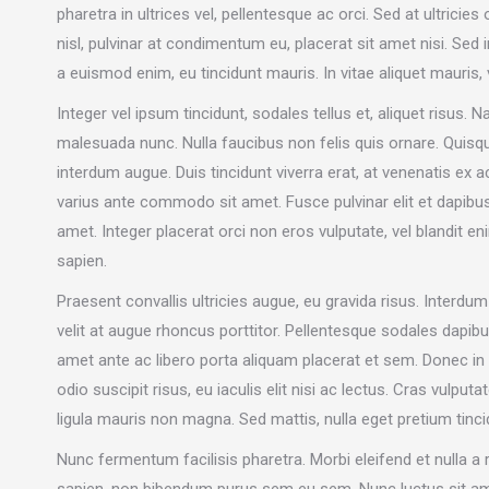
pharetra in ultrices vel, pellentesque ac orci. Sed at ultrici
nisl, pulvinar at condimentum eu, placerat sit amet nisi. Sed 
a euismod enim, eu tincidunt mauris. In vitae aliquet mauris, 
Integer vel ipsum tincidunt, sodales tellus et, aliquet risus. N
malesuada nunc. Nulla faucibus non felis quis ornare. Quisqu
interdum augue. Duis tincidunt viverra erat, at venenatis e
varius ante commodo sit amet. Fusce pulvinar elit et dapibu
amet. Integer placerat orci non eros vulputate, vel blandit e
sapien.
Praesent convallis ultricies augue, eu gravida risus. Inter
velit at augue rhoncus porttitor. Pellentesque sodales dapibu
amet ante ac libero porta aliquam placerat et sem. Donec in
odio suscipit risus, eu iaculis elit nisi ac lectus. Cras vulput
ligula mauris non magna. Sed mattis, nulla eget pretium tincid
Nunc fermentum facilisis pharetra. Morbi eleifend et nulla a rut
sapien, non bibendum purus sem eu sem. Nunc luctus sit amet