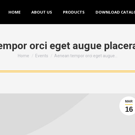
HOME
ABOUT US
PRODUCTS
DOWNLOAD CATALOGU
HOME
ABOUT US
PRODUCTS
DOWNLOAD CATAL
mpor orci eget augue placera
You are here:
Home
Events
Aenean tempor orci eget augue…
MAR
16