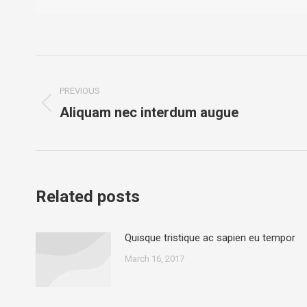
Post
navigation
PREVIOUS
Aliquam nec interdum augue
Previous
post:
Related posts
Quisque tristique ac sapien eu tempor
March 16, 2017