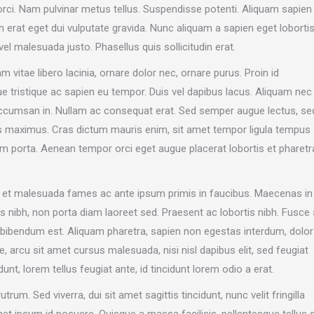
es orci. Nam pulvinar metus tellus. Suspendisse potenti. Aliquam sapien
in erat eget dui vulputate gravida. Nunc aliquam a sapien eget lobortis
vel malesuada justo. Phasellus quis sollicitudin erat.
am vitae libero lacinia, ornare dolor nec, ornare purus. Proin id
e tristique ac sapien eu tempor. Duis vel dapibus lacus. Aliquam nec
x accumsan in. Nullam ac consequat erat. Sed semper augue lectus, se
s maximus. Cras dictum mauris enim, sit amet tempor ligula tempus 
nim porta. Aenean tempor orci eget augue placerat lobortis et pharetr
dum et malesuada fames ac ante ipsum primis in faucibus. Maecenas in
s nibh, non porta diam laoreet sed. Praesent ac lobortis nibh. Fusce 
 bibendum est. Aliquam pharetra, sapien non egestas interdum, dolor
ate, arcu sit amet cursus malesuada, nisi nisl dapibus elit, sed feugiat
unt, lorem tellus feugiat ante, id tincidunt lorem odio a erat.
rum. Sed viverra, dui sit amet sagittis tincidunt, nunc velit fringilla
 ipsum id posuere. Quisque a massa facilisis, pellentesque tellus s