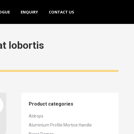
E
ENQUIRY
CONTACT US
OGUE
ENQUIRY
CONTACT US
t lobortis
Product categories
Aldrops
Aluminium Profile Mortice Handle